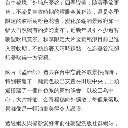
台中秘境「外埔忘憂谷」四季皆美，隨著季節更
替，不論是豐收時期的耀眼金黃稻浪，還是冬季
限定的波斯菊粉色花毯，變化多端的景緻宛如一
幅大自然獨有的夢幻畫布，近幾年吸引不少遊客
朝聖吹風賞景。秋季限定大片金黃稻浪目前已進
入豐收期，不妨趁著天晴時踩點，在忘憂谷忘卻
煩憂取得一方安穩。
國片《盜命師》過去在台中忘憂谷取景拍攝時，
特別載運了一輛黃色校巴安置在田埂中央，上頭
還搭建了一個白色系的簡約鴿舍，以校巴為中
心，大片綠油、金黃稻穗向外擴散，每個角落取
景都像是一幅油畫美得令人讚嘆。
透過網友與攝影愛好者前往朝聖洗版社群網站，